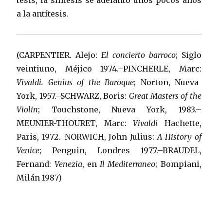
tesis, la síntesis se adelantó unos pocos años
a la antítesis.
(CARPENTIER. Alejo:
El concierto barroco
; Siglo
veintiuno, Méjico 1974.–PINCHERLE, Marc:
Vivaldi. Genius of the Baroque
; Norton, Nueva
York, 1957.–SCHWARZ, Boris:
Great Masters of the
Violin
; Touchstone, Nueva York, 1983.–
MEUNIER-THOURET, Marc:
Vivaldi
Hachette,
Paris, 1972.–NORWICH, John Julius:
A History of
Venice
; Penguin, Londres 1977.–BRAUDEL,
Fernand:
Venezia
, en
Il Mediterraneo
; Bompiani,
Milán 1987)