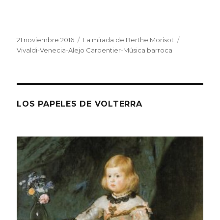
Publicado
Categorías
Etiquetas
21 noviembre 2016
La mirada de Berthe Morisot
el
Vivaldi-Venecia-Alejo Carpentier-Música barroca
LOS PAPELES DE VOLTERRA