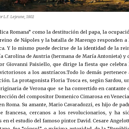
r L.F. Lejeune, 1802
lica Romana” como la destitución del papa, la ocupaci
reino de Nápoles y la batalla de Marengo responden a 
ica. Y lo mismo puede decirse de la identidad de la rei
a Carolina de Austria (hermana de María Antonieta) y 
r Giovanni Paisiello, que dirige la fiesta que celebra 
victoriosos a los austríacos.Todo lo demás pertenece 
ción. La protagonista Floria Tosca es, según Sardou, u
riginaria de Verona que se ha convertido en cantante 
rotección del compositor Domenico Cimarosa en Venecia
 en Roma. Su amante, Mario Cavaradozzi, es hijo de pad
e francesa, cercanos a los revolucionarios, y ha si
 en el estudio del famoso pintor David. Cesare Angelott
tano, fue “cónsul”, o máxima autoridad, de la “Repúbli