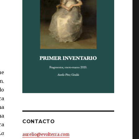
ue
n.
do
ca
na
na
CONTACTO
ra
La
aurelio@evolterra.com