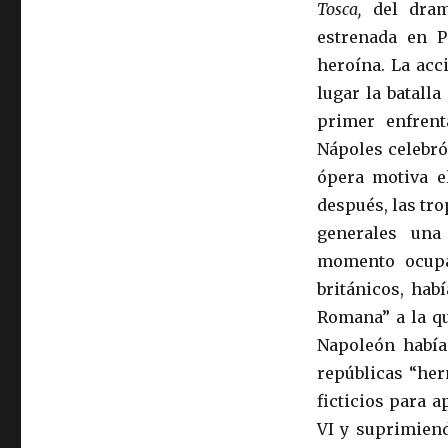
Tosca,
del drama
estrenada en P
heroína. La acc
lugar la batalla
primer enfrent
Nápoles celebró
ópera motiva 
después, las tr
generales una
momento ocupa
británicos, hab
Romana” a la qu
Napoleón habían
repúblicas “her
ficticios para a
VI y suprimiend