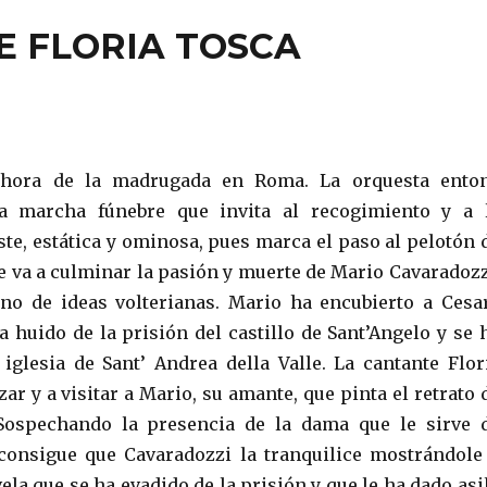
E FLORIA TOSCA
 hora de la madrugada en Roma. La orquesta ento
a marcha fúnebre que invita al recogimiento y a 
iste, estática y ominosa, pues marca el paso al pelotón 
e va a culminar la pasión y muerte de Mario Cavaradozz
no de ideas volterianas. Mario ha encubierto a Cesa
a huido de la prisión del castillo de Sant’Angelo y se 
 iglesia de Sant’ Andrea della Valle. La cantante Flor
zar y a visitar a Mario, su amante, que pinta el retrato 
Sospechando la presencia de la dama que le sirve 
consigue que Cavaradozzi la tranquilice mostrándole
vela que se ha evadido de la prisión y que le ha dado asi