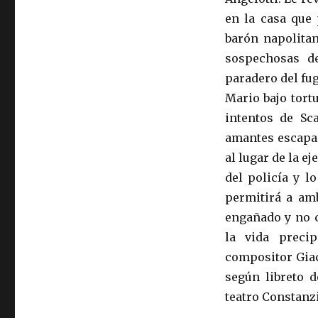
en la casa que 
barón napolitan
sospechosas de
paradero del fug
Mario bajo tortu
intentos de Sc
amantes escapar
al lugar de la e
del policía y l
permitirá a am
engañado y no c
la vida precip
compositor Giac
según libreto d
teatro Constanzi