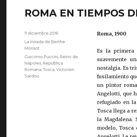
ROMA EN TIEMPOS D
Publicado
11 diciembre 2016
Roma, 1900
el
Categorías
La mirada de Berthe
Morisot
Es la primera
Etiquetas
Giacomo Puccini
,
Reino de
suavemente un
Nápoles
,
República
nostalgia. Es tr
Romana
,
Tosca
,
Victorien
Sardou
fusilamiento qu
un pintor roma
Angelotti, que h
refugiado en la
Tosca llega a re
la Magdalena. 
modelo, Tosca 
Angelotti. Le re