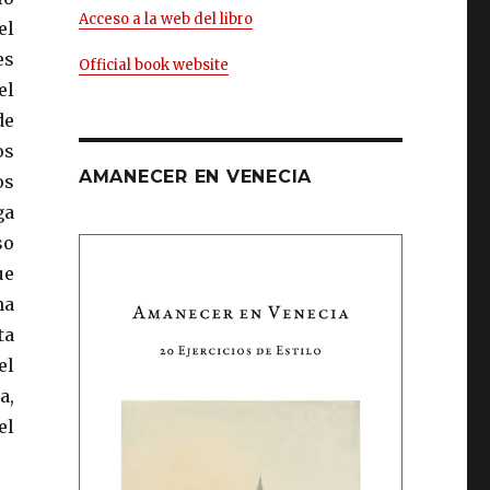
Acceso a la web del libro
el
es
Official book website
el
de
os
AMANECER EN VENECIA
os
ga
so
ue
ha
ta
el
a,
el