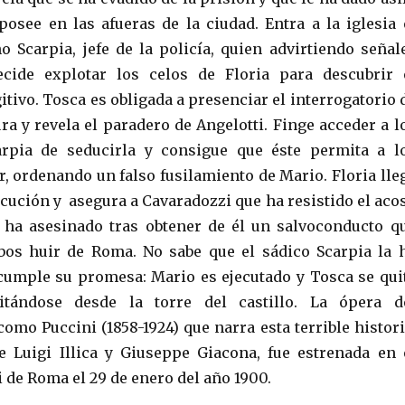
posee en las afueras de la ciudad. Entra a la iglesia 
o Scarpia, jefe de la policía, quien advirtiendo señal
cide explotar los celos de Floria para descubrir 
itivo. Tosca es obligada a presenciar el interrogatorio 
ra y revela el paradero de Angelotti. Finge acceder a l
arpia de seducirla y consigue que éste permita a l
, ordenando un falso fusilamiento de Mario. Floria lle
jecución y asegura a Cavaradozzi que ha resistido el aco
o ha asesinado tras obtener de él un salvoconducto q
bos huir de Roma. No sabe que el sádico Scarpia la 
umple su promesa: Mario es ejecutado y Tosca se qui
itándose desde la torre del castillo. La ópera d
omo Puccini (1858-1924) que narra esta terrible histori
e Luigi Illica y Giuseppe Giacona, fue estrenada en 
 de Roma el 29 de enero del año 1900.