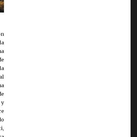
ón
la
na
de
la
al
na
de
 y
re
do
i,
ca