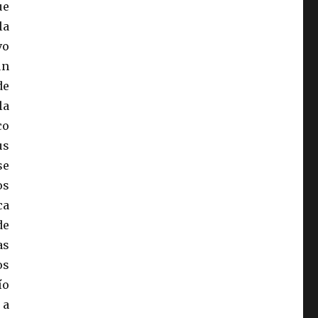
ue
la
vo
un
de
la
co
us
se
os
ca
de
as
os
ío
 a