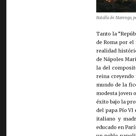
Batalla de Marengo, po
Tanto la “Repúb
de Roma por el 
realidad histór
de Nápoles Marí
la del composito
reina creyendo 
mundo de la fic
modesta joven o
éxito bajo la p
del papa Pío VI
italiano y madr
educado en París
un noble napoli