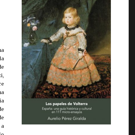
na
la
de
i,
re
ha
ia
de
de
 a
lo