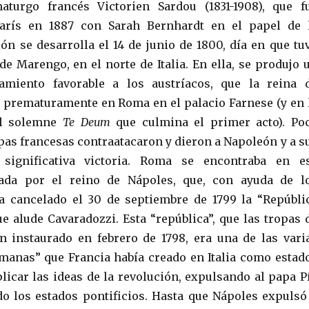
turgo francés Victorien Sardou (1831-1908), que f
arís en 1887 con Sarah Bernhardt en el papel de 
ión se desarrolla el 14 de junio de 1800, día en que tu
 de Marengo, en el norte de Italia. En ella, se produjo 
amiento favorable a los austríacos, que la reina 
 prematuramente en Roma en el palacio Farnese (y en 
el solemne
Te Deum
que culmina el primer acto). Po
opas francesas contraatacaron y dieron a Napoleón y a s
 significativa victoria. Roma se encontraba en e
da por el reino de Nápoles, que, con ayuda de l
ía cancelado el 30 de septiembre de 1799 la “Repúbli
e alude Cavaradozzi. Esta “república”, que las tropas 
 instaurado en febrero de 1798, era una de las vari
manas” que Francia había creado en Italia como estad
plicar las ideas de la revolución, expulsando al papa P
o los estados pontificios. Hasta que Nápoles expulsó