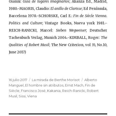
Gianni:
Guía de lugares imaginarios
; Alianza Ed., Madrid,
1980.–MAGRIS, Claudio:
El anillo de Clarisse
; Ed Península,
Barcelona 1978.–SCHORSKE, Carl E.:
Fin de Siècle Vienna.
Politics and Culture
; Vintage Books, Nueva york 1981.–
REICH-RANICKI, Marcel:
Sieben Wegweiser
; Deutscher
Tachenbuch Verlag, Munich 2004.–KIMBALL, Roger:
The
Qualities of Robert Musil
; The New Criterion, vol 35, No.10,
June 2017)
Publicado
Categorías
Etiquetas
16 julio 2017
La mirada de Berthe Morisot
Alberto
el
Manguel
,
El hombre sin atributos
,
Ernst Mach
,
Fin de
Siècle
,
Francisco José
,
Kakania
,
Reich-Ranicki
,
Robert
Musil
,
Sissi
,
Viena