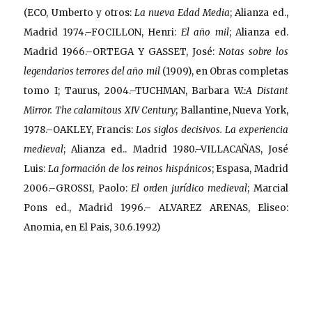
(ECO, Umberto y otros:
La nueva Edad Media
; Alianza ed.,
Madrid 1974.–FOCILLON, Henri:
El año mil
; Alianza ed.
Madrid 1966.–ORTEGA Y GASSET, José:
Notas sobre los
legendarios terrores del año mil
(1909), en Obras completas
tomo I; Taurus, 2004.–TUCHMAN, Barbara W.
:A Distant
Mirror. The calamitous XIV Century
; Ballantine, Nueva York,
1978.–OAKLEY, Francis:
Los siglos decisivos. La experiencia
medieval
; Alianza ed.. Madrid 1980.–VILLACAÑAS, José
Luis:
La formación de los reinos hispánicos
; Espasa, Madrid
2006.–GROSSI, Paolo:
El orden jurídico medieval
; Marcial
Pons ed., Madrid 1996.– ALVAREZ ARENAS, Eliseo:
Anomia, en El Pais, 30.6.1992)