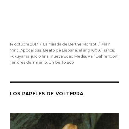
Publicado
Categorías
Etiquetas
14 octubre 2017
La mirada de Berthe Morisot
Alain
el
Minc
,
Apocalipsis
,
Beato de Liébana
,
el año 1000
,
Francis
Fukuyama
,
juicio final
,
nueva Edad Media
,
Ralf Dahrendorf
,
Terrores del milenio
,
Umberto Eco
LOS PAPELES DE VOLTERRA