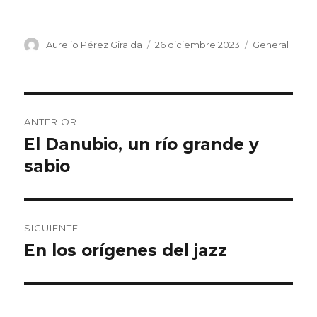
Autor
Publicado
Categorías
Aurelio Pérez Giralda
26 diciembre 2023
General
el
Navegación
ANTERIOR
de
El Danubio, un río grande y
Entrada
anterior:
sabio
entradas
SIGUIENTE
En los orígenes del jazz
Entrada
siguiente: