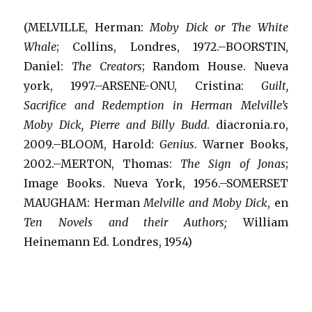
(MELVILLE, Herman:
Moby Dick or The White
Whale
; Collins, Londres, 1972.–BOORSTIN,
Daniel:
The Creators
; Random House. Nueva
york, 1997.–ARSENE-ONU, Cristina:
Guilt,
Sacrifice and Redemption in Herman Melville’s
Moby Dick, Pierre and Billy Budd
. diacronia.ro,
2009.–BLOOM, Harold:
Genius
. Warner Books,
2002.–MERTON, Thomas:
The Sign of Jonas
;
Image Books. Nueva York, 1956.–SOMERSET
MAUGHAM: Herman
Melville and Moby Dick
, en
Ten Novels and their Authors;
William
Heinemann Ed. Londres, 1954)