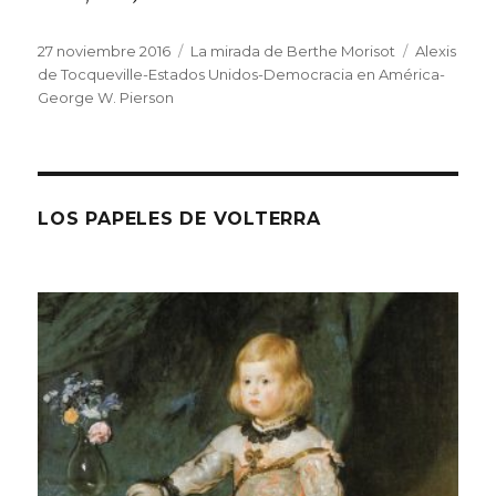
Publicado
Categorías
Etiquetas
27 noviembre 2016
La mirada de Berthe Morisot
Alexis
el
de Tocqueville-Estados Unidos-Democracia en América-
George W. Pierson
LOS PAPELES DE VOLTERRA